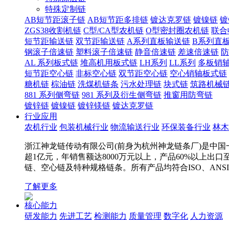
特殊定制链
AB短节距滚子链
AB短节距多排链
镀达克罗链
镀镍链
镀
ZGS38收割机链
C型/CA型农机链
O型密封圈农机链
联合
短节距输送链
双节距输送链
A系列直板输送链
B系列直
钢滚子倍速链
塑料滚子倍速链
静音倍速链
差速倍速链
防
AL 系列板式链
堆高机用板式链
LH系列
LL系列
多板销
短节距空心链
非标空心链
双节距空心链
空心销轴板式链
糖机链
棕油链
洗煤机链条
污水处理链
块式链
筑路机械
881 系列侧弯链
981 系列及衍生侧弯链
推窗用防弯链
镀锌链
镀镍链
镀锌镁链
镀达克罗链
行业应用
农机行业
包装机械行业
物流输送行业
环保装备行业
林木
浙江神龙链传动有限公司(前身为杭州神龙链条厂)是中国一
超1亿元，年销售额达8000万元以上，产品60%以上出
链、空心链及特种规格链条。所有产品均符合ISO、ANS
了解更多
核心能力
研发能力
先进工艺
检测能力
质量管理
数字化
人力资源