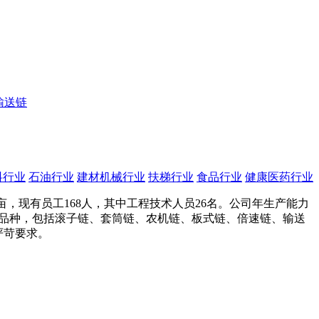
输送链
料行业
石油行业
建材机械行业
扶梯行业
食品行业
健康医药行业
亩，现有员工168人，其中工程技术人员26名。公司年生产能力
0多个品种，包括滚子链、套筒链、农机链、板式链、倍速链、输送
严苛要求。