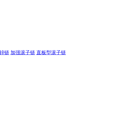
锌链
加强滚子链
直板型滚子链