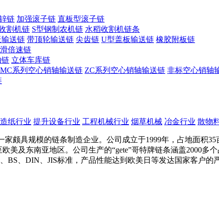
锌链
加强滚子链
直板型滚子链
收割机链
S型钢制农机链
水稻收割机链条
板输送链
带顶轮输送链
尖齿链
U型盖板输送链
橡胶附板链
滑倍速链
轴链
立体车库链
MC系列空心销轴输送链
ZC系列空心销轴输送链
非标空心销轴
链
造纸行业
提升设备行业
工程机械行业
烟草机械
冶金行业
散物
家颇具规模的链条制造企业。公司成立于1999年，占地面积35
口至欧美及东南亚地区。公司生产的“gete”哥特牌链条涵盖200
I、BS、DIN、JIS标准，产品性能达到欧美日等发达国家客户的