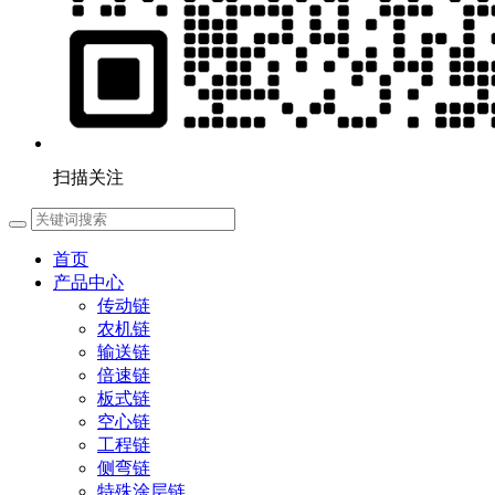
扫描关注
首页
产品中心
传动链
农机链
输送链
倍速链
板式链
空心链
工程链
侧弯链
特殊涂层链