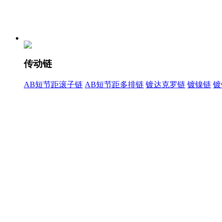
传动链
AB短节距滚子链
AB短节距多排链
镀达克罗链
镀镍链
镀