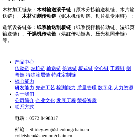
木材加工链条：
木材输送滚子链
（原木分拣输送机链、木片输
送链）、
木材切割传动链
（锯木机传动链、刨片机专用链）；
造纸设备链条：
纸浆输送刮板链
（纸浆搅拌槽传动链、湿纸页
输送链）、
干燥机传动链
（烘缸传动链条、压光机同步链）
等。
产品中心
传动链
农机链
输送链
倍速链
板式链
空心链
工程链
侧
弯链
特殊涂层链
特殊定制链
核心能力
研发能力
先进工艺
检测能力
质量管理
数字化
人力资源
关于我们
公司简介
企业文化
发展历程
荣誉资质
联系方式
电话：0572-8498817
邮箱：Shirley-wu@shenlongchain.cn
colletshen@shenlongchain.cn