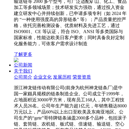
输送链等 2000 多个型号，可广泛适配矿山、化工、食品
加工等多领域场景；技术研发实力强劲，通过投入资金
建立研发中心并持续创新，已申请多项专利（如 2024 年
的 “一种使用强度高的异形链条” 等）；产品质量把控严
格，依托完善检测设备、优质材料及先进工艺，通过
ISO9001、CE 等认证，符合 ISO、ANSI 等多类国际与
国家标准，性能达欧美日客户要求；同时具备良好定制
化服务能力，可依客户需求设计制造
了解更多
公司新闻
关于我们
公司简介
企业文化
发展历程
荣誉资质
浙江神龙链传动有限公司(前身为杭州神龙链条厂)是中
国一家颇具规模的链条制造企业。公司成立于1999年，
占地面积近30000平方米，现有员工168人，其中工程技
术人员26名。公司年生产能力超1亿元，年销售额达8000
万元以上，产品60%以上出口至欧美及东南亚地区。公
司生产的“gete”哥特牌链条涵盖2000多个品种，包括滚子
链、套筒链、农机链、板式链、倍速链、输送链、空心