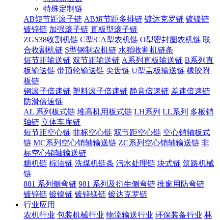
特殊定制链
AB短节距滚子链
AB短节距多排链
镀达克罗链
镀镍链
镀锌链
加强滚子链
直板型滚子链
ZGS38收割机链
C型/CA型农机链
O型密封圈农机链
联
合收割机链
S型钢制农机链
水稻收割机链条
短节距输送链
双节距输送链
A系列直板输送链
B系列直
板输送链
带顶轮输送链
尖齿链
U型盖板输送链
橡胶附
板链
钢滚子倍速链
塑料滚子倍速链
静音倍速链
差速倍速链
防滑倍速链
AL 系列板式链
堆高机用板式链
LH系列
LL系列
多板销
轴链
立体车库链
短节距空心链
非标空心链
双节距空心链
空心销轴板式
链
MC系列空心销轴输送链
ZC系列空心销轴输送链
非
标空心销轴输送链
糖机链
棕油链
洗煤机链条
污水处理链
块式链
筑路机械
链
881 系列侧弯链
981 系列及衍生侧弯链
推窗用防弯链
镀锌链
镀镍链
镀锌镁链
镀达克罗链
行业应用
农机行业
包装机械行业
物流输送行业
环保装备行业
林