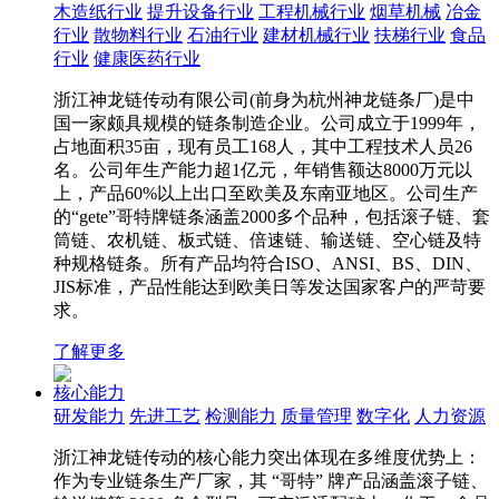
木造纸行业
提升设备行业
工程机械行业
烟草机械
冶金
行业
散物料行业
石油行业
建材机械行业
扶梯行业
食品
行业
健康医药行业
浙江神龙链传动有限公司(前身为杭州神龙链条厂)是中
国一家颇具规模的链条制造企业。公司成立于1999年，
占地面积35亩，现有员工168人，其中工程技术人员26
名。公司年生产能力超1亿元，年销售额达8000万元以
上，产品60%以上出口至欧美及东南亚地区。公司生产
的“gete”哥特牌链条涵盖2000多个品种，包括滚子链、套
筒链、农机链、板式链、倍速链、输送链、空心链及特
种规格链条。所有产品均符合ISO、ANSI、BS、DIN、
JIS标准，产品性能达到欧美日等发达国家客户的严苛要
求。
了解更多
核心能力
研发能力
先进工艺
检测能力
质量管理
数字化
人力资源
浙江神龙链传动的核心能力突出体现在多维度优势上：
作为专业链条生产厂家，其 “哥特” 牌产品涵盖滚子链、