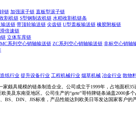
锌链
加强滚子链
直板型滚子链
收割机链
S型钢制农机链
水稻收割机链条
板输送链
带顶轮输送链
尖齿链
U型盖板输送链
橡胶附板链
滑倍速链
轴链
立体车库链
MC系列空心销轴输送链
ZC系列空心销轴输送链
非标空心销轴
链
造纸行业
提升设备行业
工程机械行业
烟草机械
冶金行业
散物
家颇具规模的链条制造企业。公司成立于1999年，占地面积35
口至欧美及东南亚地区。公司生产的“gete”哥特牌链条涵盖200
I、BS、DIN、JIS标准，产品性能达到欧美日等发达国家客户的