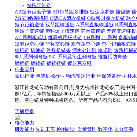
特殊定制链
AB短节距滚子链
AB短节距多排链
镀达克罗链
镀镍链
镀
ZGS38收割机链
C型/CA型农机链
O型密封圈农机链
联合
短节距输送链
双节距输送链
A系列直板输送链
B系列直
钢滚子倍速链
塑料滚子倍速链
静音倍速链
差速倍速链
防
AL 系列板式链
堆高机用板式链
LH系列
LL系列
多板销
短节距空心链
非标空心链
双节距空心链
空心销轴板式链
糖机链
棕油链
洗煤机链条
污水处理链
块式链
筑路机械
881 系列侧弯链
981 系列及衍生侧弯链
推窗用防弯链
镀锌链
镀镍链
镀锌镁链
镀达克罗链
行业应用
农机行业
包装机械行业
物流输送行业
环保装备行业
林木
浙江神龙链传动有限公司(前身为杭州神龙链条厂)是中国一
超1亿元，年销售额达8000万元以上，产品60%以上出
链、空心链及特种规格链条。所有产品均符合ISO、ANS
了解更多
核心能力
研发能力
先进工艺
检测能力
质量管理
数字化
人力资源