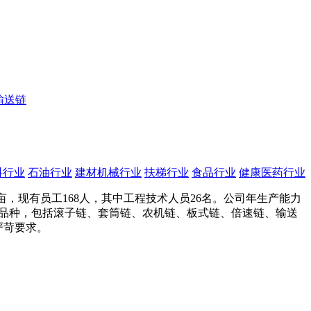
输送链
料行业
石油行业
建材机械行业
扶梯行业
食品行业
健康医药行业
亩，现有员工168人，其中工程技术人员26名。公司年生产能力
0多个品种，包括滚子链、套筒链、农机链、板式链、倍速链、输送
严苛要求。