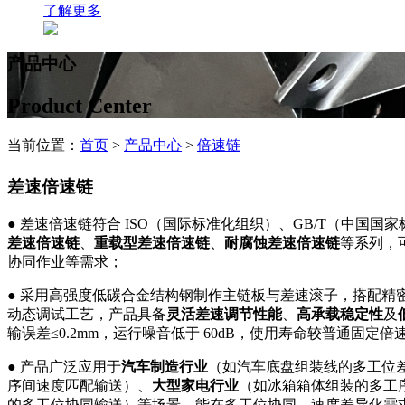
了解更多
产品中心
Product Center
当前位置：
首页
>
产品中心
>
倍速链
差速倍速链
● 差速倍速链符合 ISO（国际标准化组织）、GB/T（中国
差速倍速链
、
重载型差速倍速链
、
耐腐蚀差速倍速链
等系列，
协同作业等需求；
● 采用高强度低碳合金结构钢制作主链板与差速滚子，搭配
动态调试工艺，产品具备
灵活差速调节性能
、
高承载稳定性
及
输误差≤0.2mm，运行噪音低于 60dB，使用寿命较普通固定倍速
● 产品广泛应用于
汽车制造行业
（如汽车底盘组装线的多工位
序间速度匹配输送）、
大型家电行业
（如冰箱箱体组装的多工
的多工位协同输送）等场景，能在多工位协同、速度差异化需