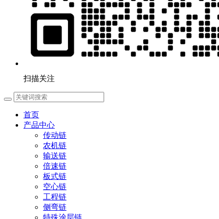
扫描关注
首页
产品中心
传动链
农机链
输送链
倍速链
板式链
空心链
工程链
侧弯链
特殊涂层链