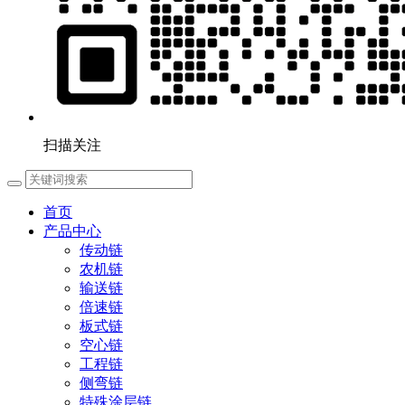
扫描关注
首页
产品中心
传动链
农机链
输送链
倍速链
板式链
空心链
工程链
侧弯链
特殊涂层链