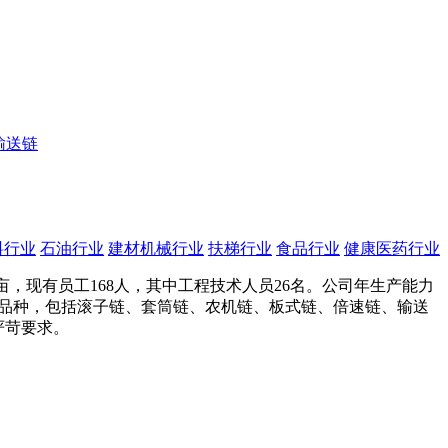
输送链
料行业
石油行业
建材机械行业
扶梯行业
食品行业
健康医药行业
亩，现有员工168人，其中工程技术人员26名。公司年生产能力
0多个品种，包括滚子链、套筒链、农机链、板式链、倍速链、输送
严苛要求。