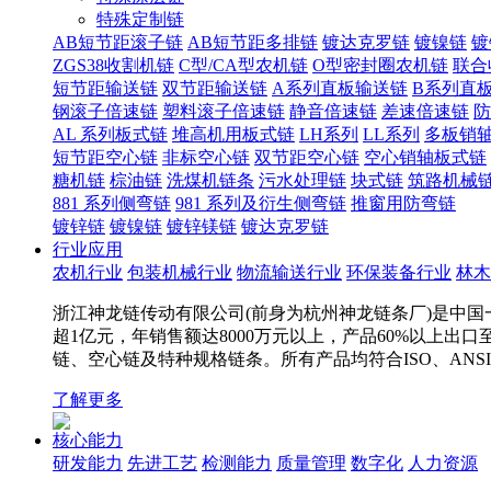
特殊定制链
AB短节距滚子链
AB短节距多排链
镀达克罗链
镀镍链
镀
ZGS38收割机链
C型/CA型农机链
O型密封圈农机链
联合
短节距输送链
双节距输送链
A系列直板输送链
B系列直
钢滚子倍速链
塑料滚子倍速链
静音倍速链
差速倍速链
防
AL 系列板式链
堆高机用板式链
LH系列
LL系列
多板销
短节距空心链
非标空心链
双节距空心链
空心销轴板式链
糖机链
棕油链
洗煤机链条
污水处理链
块式链
筑路机械
881 系列侧弯链
981 系列及衍生侧弯链
推窗用防弯链
镀锌链
镀镍链
镀锌镁链
镀达克罗链
行业应用
农机行业
包装机械行业
物流输送行业
环保装备行业
林木
浙江神龙链传动有限公司(前身为杭州神龙链条厂)是中国一
超1亿元，年销售额达8000万元以上，产品60%以上出
链、空心链及特种规格链条。所有产品均符合ISO、ANS
了解更多
核心能力
研发能力
先进工艺
检测能力
质量管理
数字化
人力资源