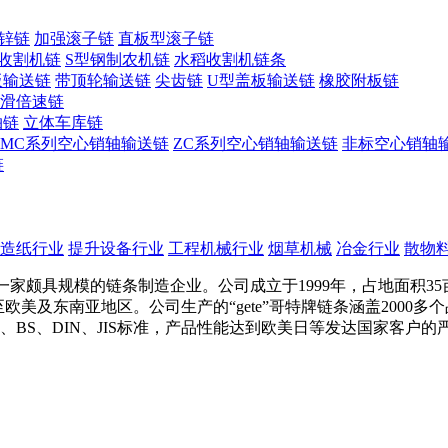
锌链
加强滚子链
直板型滚子链
收割机链
S型钢制农机链
水稻收割机链条
板输送链
带顶轮输送链
尖齿链
U型盖板输送链
橡胶附板链
滑倍速链
轴链
立体车库链
MC系列空心销轴输送链
ZC系列空心销轴输送链
非标空心销轴
链
造纸行业
提升设备行业
工程机械行业
烟草机械
冶金行业
散物
家颇具规模的链条制造企业。公司成立于1999年，占地面积35
口至欧美及东南亚地区。公司生产的“gete”哥特牌链条涵盖200
I、BS、DIN、JIS标准，产品性能达到欧美日等发达国家客户的